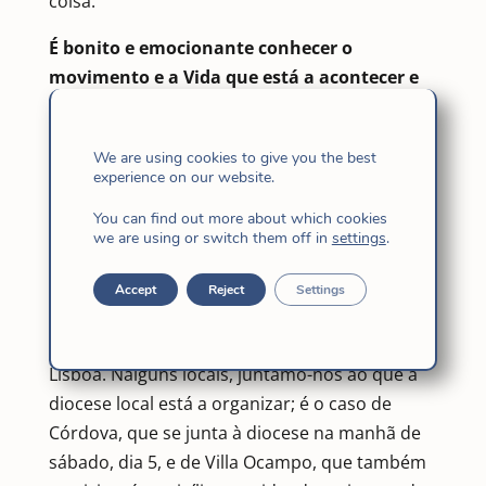
coisa.
É bonito e emocionante conhecer o
movimento e a Vida que está a acontecer e
que vai acontecer para nos juntar
mos a
Maria
,
para “nos levantarmos e irmos sem
We are using cookies to give you the best
demora”: (estamos a passar por ordem
experience on our website.
alfabética de países).
You can find out more about which cookies
Argentina
we are using or switch them off in
settings
.
Encontro de jovens para viver as JMJ, em
Accept
Reject
Settings
particular
a vigília e, nalguns casos, também
a Eucaristia
, em ligação simultânea com
Lisboa. Nalguns locais, juntamo-nos ao que a
diocese local está a organizar; é o caso de
Córdova, que se junta à diocese na manhã de
sábado, dia 5, e de Villa Ocampo, que também