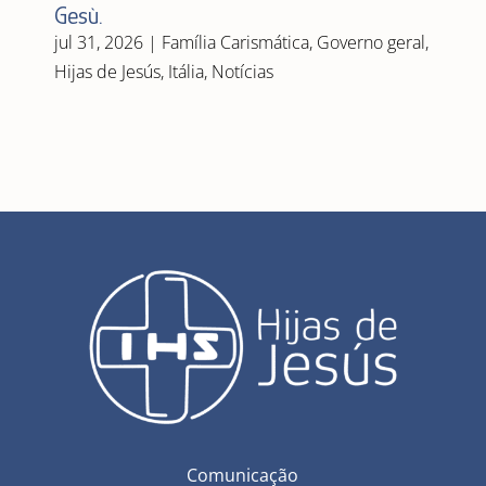
Gesù.
jul 31, 2026
|
Família Carismática
,
Governo geral
,
Hijas de Jesús
,
Itália
,
Notícias
Comunicação