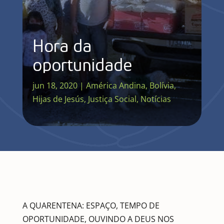
Hora da
oportunidade
jun 18, 2020
|
América Andina
,
Bolívia
,
Hijas de Jesús
,
Justiça Social
,
Notícias
A QUARENTENA: ESPAÇO, TEMPO DE
OPORTUNIDADE, OUVINDO A DEUS NOS