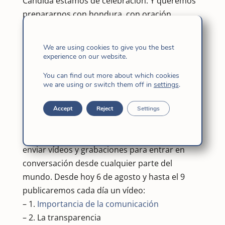
Cándida estamos de celebración. Y queremos
prepararnos con hondura, con oración,
reflexión y festejo. Para esto daremos la
palabra a nuestra Superiora General, Maria
We are using cookies to give you the best
Inez Furtado fi, que reflexiona con todas las
experience on our website.
Hijas de Jesús sobre la comunicación.
You can find out more about which cookies
Precisamente Pilar de la Puerta fi publicó en
we are using or switch them off in
settings
.
nuestra web internacional el artículo titulado
“La comunicación, modo de ser de Dios y de
Accept
Reject
Settings
sus hijas”
. A raíz de esta reflexión, Maria Inez
Furtado fi nos invitó a compartir, a dialogar, a
enviar vídeos y grabaciones para entrar en
conversación desde cualquier parte del
mundo. Desde hoy 6 de agosto y hasta el 9
publicaremos cada día un vídeo:
– 1.
Importancia de la comunicación
– 2. La transparencia