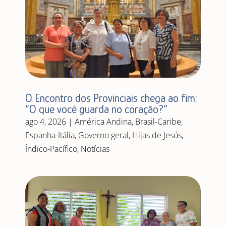
O Encontro dos Provinciais chega ao fim:
“O que você guarda no coração?”
ago 4, 2026
|
América Andina
,
Brasil-Caribe
,
Espanha-Itália
,
Governo geral
,
Hijas de Jesús
,
Índico-Pacífico
,
Notícias