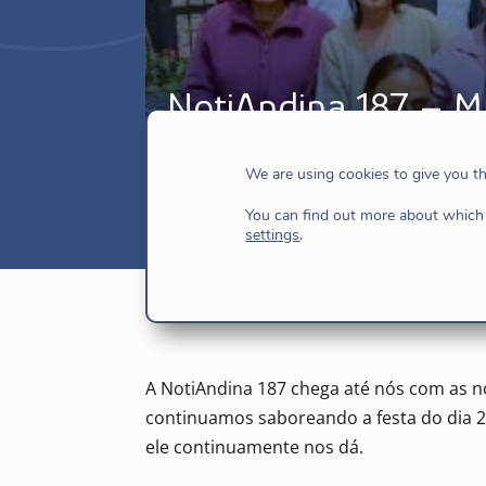
NotiAndina 187 – M
abr 3, 2022
|
América Andina
,
Argentin
We are using cookies to give you t
You can find out more about which 
settings
.
A NotiAndina 187 chega até nós com as 
continuamos saboreando a festa do dia 2
ele continuamente nos dá.