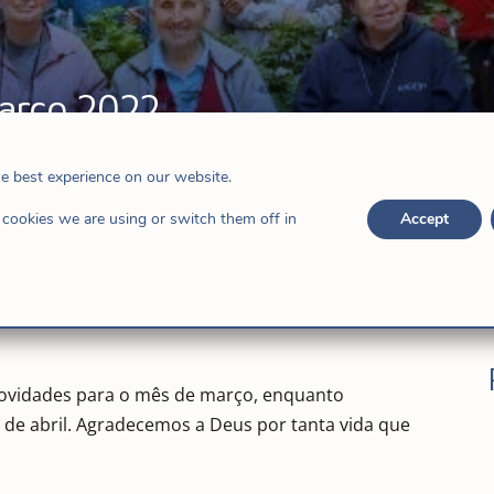
arço 2022
a
,
Bolívia
,
Colômbia
,
Notícias
,
Venezuela
he best experience on our website.
cookies we are using or switch them off in
Accept
novidades para o mês de março, enquanto
 de abril. Agradecemos a Deus por tanta vida que