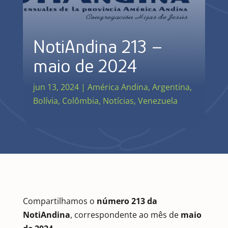
NotiAndina 213 –
maio de 2024
jun 13, 2024
|
América Andina
,
Argentina
,
Bolívia
,
Colômbia
,
Notícias
,
Venezuela
Compartilhamos o
número 213 da
NotiAndina
, correspondente ao mês de
maio