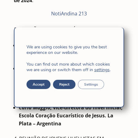
de 2024
.
NotiAndina 213
REUNIÃO DE GRUPOS BÍBLICOS. VILLA
OCAMPO
Comunidade de Villa Ocampo – Argentina
We are using cookies to give you the best
experience on our website.
CAMINHAR
You can find out more about which cookies
Melissa Morales
, educadora da escola
we are using or switch them off in
settings
.
Reina de la Paz. Bucaramanga – Colômbia
Accept
Reject
Settings
“COM AMOR E TERNURA PARA COM NOSSOS
IRMÃOS E IRMÃS”.
Carla Maggio
, vice-diretora do nível inicial,
Escola Coração Eucarístico de Jesus. La
Plata – Argentina