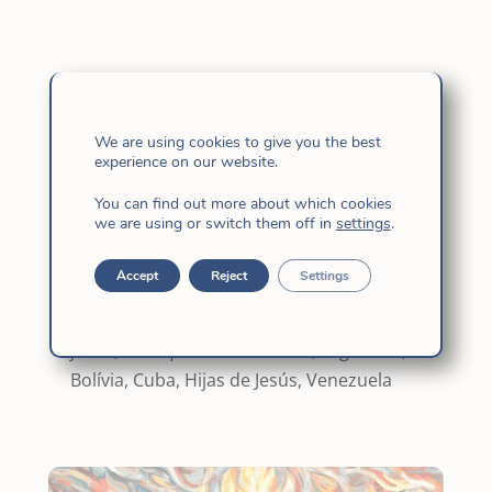
Governo provincial do Brasil-Caribe
2026-2029
We are using cookies to give you the best
jul 21, 2026
|
Brasil
,
Brasil-Caribe
,
experience on our website.
República Dominicana
You can find out more about which cookies
we are using or switch them off in
settings
.
Accept
Reject
Settings
Governo Provincial da América Andina
2026-2029
jul 21, 2026
|
América Andina
,
Argentina
,
Bolívia
,
Cuba
,
Hijas de Jesús
,
Venezuela