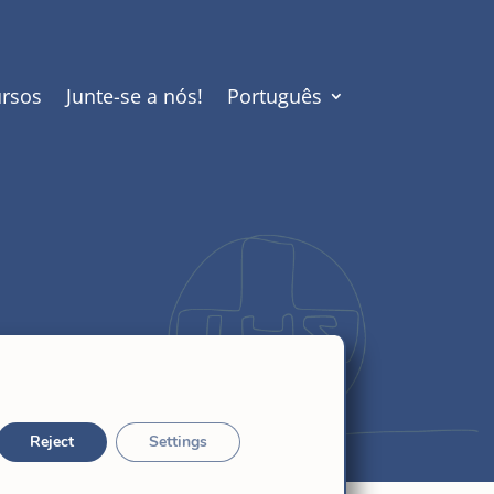
rsos
Junte-se a nós!
Português
Reject
Settings