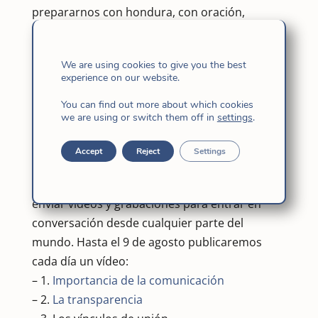
prepararnos con hondura, con oración,
reflexión y festejo. Para esto daremos la
palabra a nuestra Superiora General, Maria
We are using cookies to give you the best
Inez Furtado fi, que reflexiona con todas las
experience on our website.
Hijas de Jesús sobre la comunicación.
You can find out more about which cookies
Precisamente Pilar de la Puerta fi publicó en
we are using or switch them off in
settings
.
nuestra web internacional el artículo titulado
“La comunicación, modo de ser de Dios y de
Accept
Reject
Settings
sus hijas”
. A raíz de esta reflexión, Maria Inez
Furtado fi nos invitó a compartir, a dialogar, a
enviar vídeos y grabaciones para entrar en
conversación desde cualquier parte del
mundo. Hasta el 9 de agosto publicaremos
cada día un vídeo:
– 1.
Importancia de la comunicación
– 2.
La transparencia