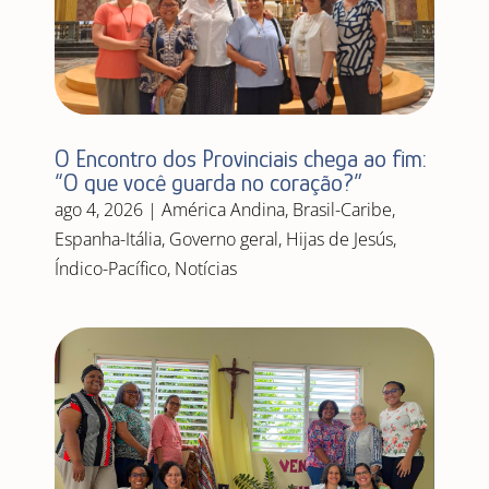
O Encontro dos Provinciais chega ao fim:
“O que você guarda no coração?”
ago 4, 2026
|
América Andina
,
Brasil-Caribe
,
Espanha-Itália
,
Governo geral
,
Hijas de Jesús
,
Índico-Pacífico
,
Notícias