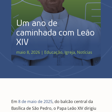
Um ano de
caminhada com Leão
XIV
maio 8, 2026
|
Educação
,
Igreja
,
Notícias
Em
8 de maio de 2025
, do balcão central da
Basílica de São Pedro, o Papa Leão XIV dirigiu