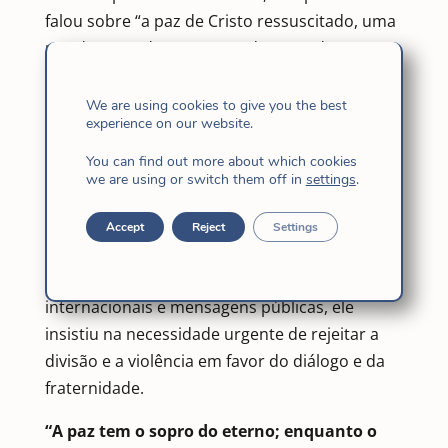
falou sobre “a paz de Cristo ressuscitado, uma
paz desarmada e uma paz desarmada,
humilde e perseverante”. Uma expressão que
marcou profundamente a Igreja e o mundo,
We are using cookies to give you the best
experience on our website.
lembrando-nos de que a paz não nasce da
imposição ou do medo, mas do encontro, da
You can find out more about which cookies
we are using or switch them off in
settings
.
reconciliação e do amor que se aproxima de
nós.
Accept
Reject
Settings
Ao longo deste ano, seus apelos foram
constantes. Em audiências, homilias, reuniões
internacionais e mensagens públicas, ele
insistiu na necessidade urgente de rejeitar a
divisão e a violência em favor do diálogo e da
fraternidade.
“A paz tem o sopro do eterno; enquanto o