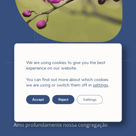
Vidas FI
We are using cookies to give you the best
experience on our website.
You can find out more about which cookies
Magda Zhang Xiao
we are using or switch them off in
settings
.
Accept
Reject
Settings
Ásia Oriental
Amo profundamente nossa congregação