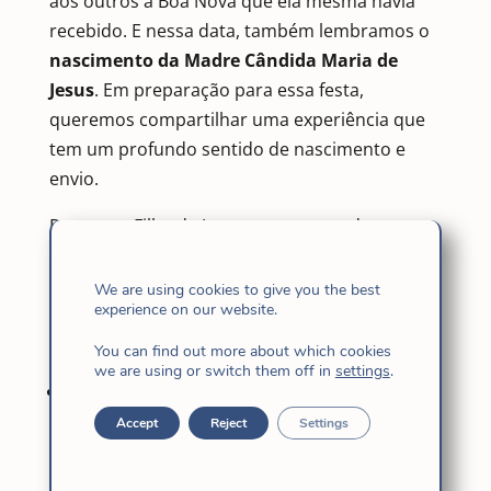
aos outros a Boa Nova que ela mesma havia
recebido. E nessa data, também lembramos o
nascimento da Madre Cândida Maria de
Jesus
. Em preparação para essa festa,
queremos compartilhar uma experiência que
tem um profundo sentido de nascimento e
envio.
Para uma Filha de Jesus, o processo de
formação é uma jornada de encontro,
discernimento e configuração com Jesus. E
We are using cookies to give you the best
experience on our website.
dentro dessa jornada no estágio do noviciado,
há
três experiências fundamentais
:
You can find out more about which cookies
we are using or switch them off in
settings
.
O
Mês dos Exercícios Espirituais Inacianos
,
no qual, em silêncio, oração e discernimento,
Accept
Reject
Settings
cada noviça reconhece a voz de Deus que
chama, confirma e sustenta. É um tempo