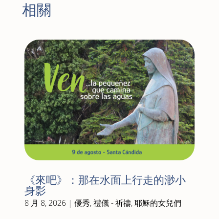
相關
《來吧》：那在水面上行走的渺小
身影
8 月 8, 2026
|
優秀
,
禮儀 - 祈禱
,
耶穌的女兒們