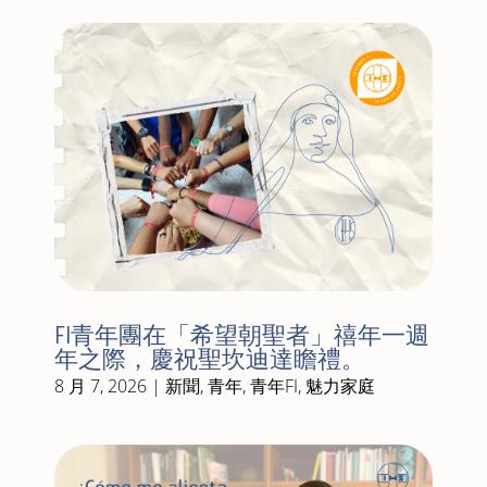
FI青年團在「希望朝聖者」禧年一週
年之際，慶祝聖坎迪達瞻禮。
8 月 7, 2026
|
新聞
,
青年
,
青年FI
,
魅力家庭