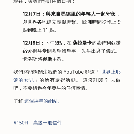
現在，讓我們預訂兩個日期：
12月7日：
與來自馬德里的年輕人一起守夜
，
與世界各地建立虛擬聯繫。 歐洲時間從晚上 9
點到晚上 11 點。
12月8日
：下午6點，在
薩拉曼卡
的蒙特利亞諾
宿舍禮拜堂開幕聖體聖事，先生出席了儀式。
卡洛斯·洛佩斯主教。
我們將能夠關注我們的 YouTube 頻道「
世界上耶
穌的女兒
」的所有慶祝活動。 還沒訂閱？ 去做
吧，不要錯過今年發生的任何事情。
了解
這個禧年的網站。
#150FI
|
高級一般信件