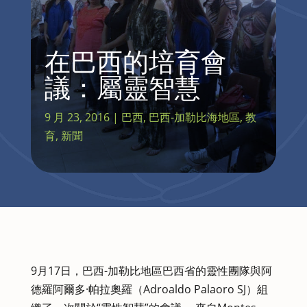
在巴西的培育會
議：屬靈智慧
9 月 23, 2016
|
巴西
,
巴西-加勒比海地區
,
教
育
,
新聞
9月17日，巴西-加勒比地區巴西省的靈性團隊與阿
德羅阿爾多·帕拉奧羅（Adroaldo Palaoro SJ）組