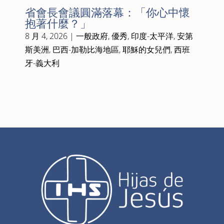
省會長會議圓滿落幕：「你心中懷
抱著什麼？」
8 月 4, 2026
|
一般政府
,
優秀
,
印度-太平洋
,
安第
斯美洲
,
巴西-加勒比海地區
,
耶穌的女兒們
,
西班
牙-義大利