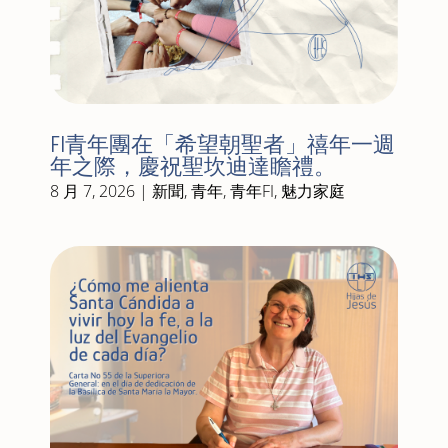
FI青年團在「希望朝聖者」禧年一週
年之際，慶祝聖坎迪達瞻禮。
8 月 7, 2026
|
新聞
,
青年
,
青年FI
,
魅力家庭