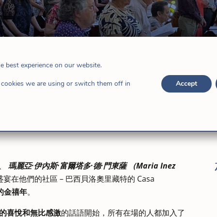
富爾塔多金禧年
he best experience on our website.
新聞
cookies we are using or switch them off in
Accept
兒、
瑪麗亞·伊內斯·富爾塔多·德·門東薩 （Maria Inez
宴在他們的社區 – 巴西貝洛奧里藏特的 Casa
的金禧年
。
的喜悅和無比感激
的話語開始，所有在場的人都加入了