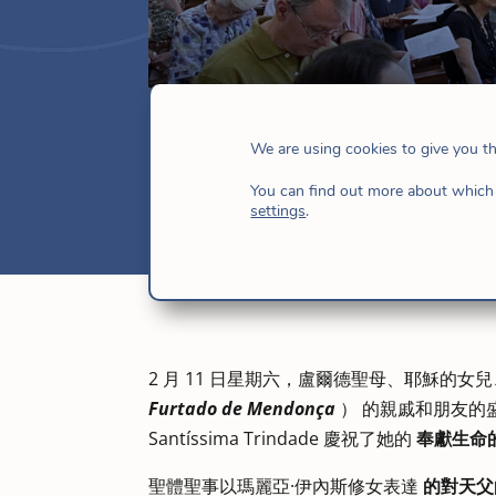
瑪麗亞·伊內斯·
We are using cookies to give you t
2 月 15, 2023
|
巴西
,
巴西-加勒比海地區
,
You can find out more about which 
settings
.
2 月 11 日星期六，盧爾德聖母、耶穌的女
Furtado de Mendonça
） 的親戚和朋友的盛
Santíssima Trindade 慶祝了她的
奉獻生命
聖體聖事以瑪麗亞·伊內斯修女表達
的對天父