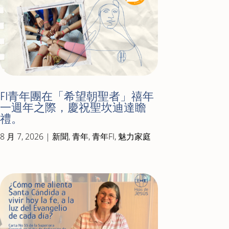
FI青年團在「希望朝聖者」禧年
一週年之際，慶祝聖坎迪達瞻
禮。
8 月 7, 2026
|
新聞
,
青年
,
青年FI
,
魅力家庭