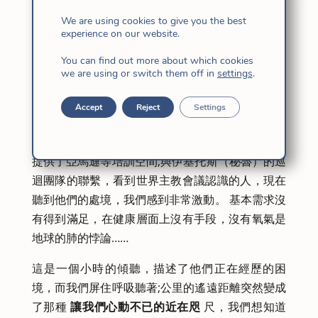
我正在發現虛擬連接的這種力量，即使沒有身體接
We are using cookies to give you the best
觸，它
也具有很好的現實性
;他們進入並留在房間
experience on our website.
內，在“我”的最深處，成為“我們”，或者說是那個
You can find out more about which cookies
屬於我的世界的有人居住的“我”，從中沒有任何東
we are using or switch them off in
settings
.
西對我來說是陌生的。
Accept
Reject
Settings
本周在Entreculturas，它踐行了這個
#entreculturascuida
時代的座右銘，它為我們
提供了亞馬遜等培訓空間;與伊基托斯（秘魯）的巡
迴團隊的聯繫，看到世界主教會議認識的人，現在
聽到他們的處境，我們感到非常激動。 基本需求沒
有得到滿足，在健康層面上沒有手段，沒有氧氣是
地球的肺的悖論……
這是一個小時的傾聽，描述了他們正在經歷的困
境，而我們屏住呼吸聽著;公里的遙遠距離突然變成
了那種
讓我們心動不已的近在咫
尺，我們想知道