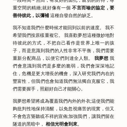
重空間的精緻;就好像有一個
不言而喻的協定，要
善待彼此，以彌補
這種自發自然的缺乏。
我不知道我們什麼時候才能回到以前的速度。 我不
希望我們按原樣重複它。 我喜歡夢想這種微妙地對
待彼此的方式，不把自己看作是世界上唯一的孩
子，而是意識到我們的人性非常不平衡，我們需要
重新分配商品，以便它們到達全人類。
我夢想
我
們會意識到我們是多麼的脆弱，我們會深深地記
住，危機是更大增長的機會，深入研究我們內在的
豐富性，但我們也會知道我們無法獨自克服它，我
們需要握手，照顧好自己才能關心。
我夢想希望將成為覆蓋我們內外的外衣;這使我們能
夠批判性地保持清醒，以免忽視痛苦的現實，但又
不會危言聳聽或不祥的宣佈;加強我們，讓我們留在
隧道的黑暗中，
相信光明會到來
。