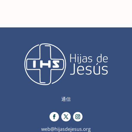
通信
web@hijasdejesus.org