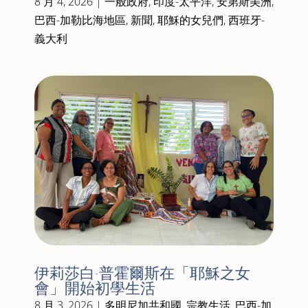
8 月 4, 2026
|
一般政府
,
印度-太平洋
,
安第斯美洲
,
巴西-加勒比海地區
,
新聞
,
耶穌的女兒們
,
西班牙-
義大利
伊莉莎白·普霍爾斯在「耶穌之女
會」開始初學生活
8 月 3, 2026
|
多明尼加共和國
,
宗教生活
,
巴西-加