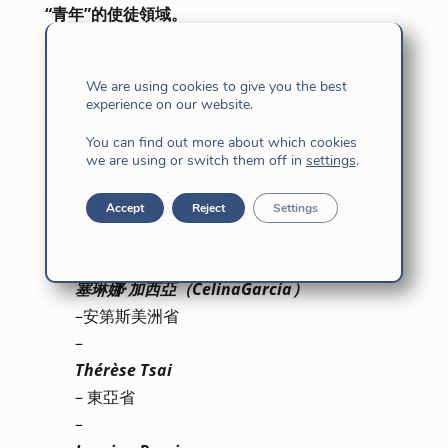
“青年”的使徒領域。
9 月 10 日星期六是我們的第一次會議，它不是從
我們開始的，而是我們在 2020 年 10 月開始的反
We are using cookies to give you the best
experience on our website.
思-辨別和參與過程中採取的又一步，將我們從上一
屆總會收到的 「呼召」
付諸實踐
，並被視為聖靈
You can find out more about which cookies
we are using or switch them off in
settings
.
的調解，將在
這個時候生活在我們在場的每一個地
方
。 在這個階段，最高將軍任命了一個團隊，
由
Accept
Reject
Settings
每個省份的耶穌女兒
組成，直接參與青年事工：
–
塞琳娜·加西亞（CelinaGarcía）
–安第斯美洲省
–
Thérèse Tsai
– 東亞省
–