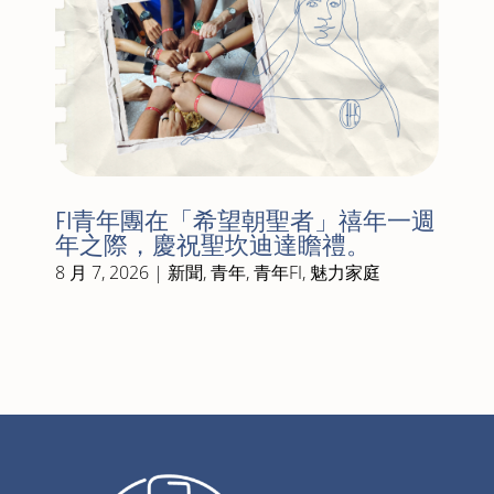
FI青年團在「希望朝聖者」禧年一週
年之際，慶祝聖坎迪達瞻禮。
8 月 7, 2026
|
新聞
,
青年
,
青年FI
,
魅力家庭