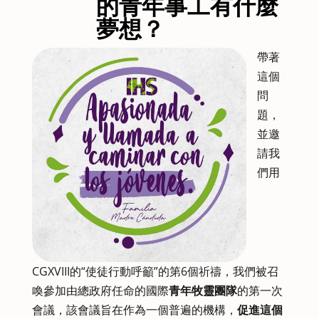
的青年事工有什麼
夢想？
帶著
這個
問
題，
並邀
請我
們用
CGXVIII的“使徒行動呼籲”的第6個祈禱，我們被召
喚參加由總政府任命的國際
青年牧靈團隊
的第一次
會議，該會議旨在作為一個普遍的機構，
促進
這個