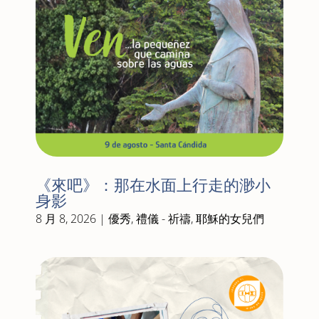
《來吧》：那在水面上行走的渺小
身影
8 月 8, 2026
|
優秀
,
禮儀 - 祈禱
,
耶穌的女兒們