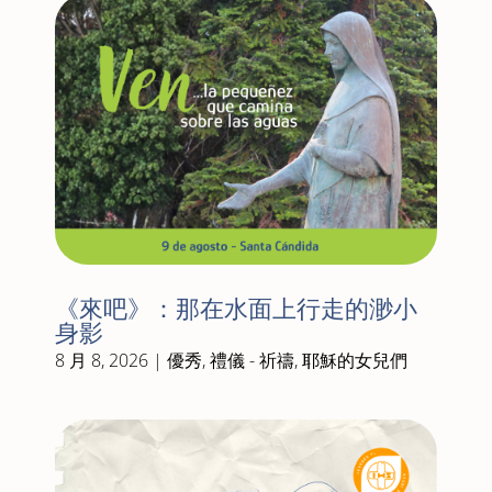
《來吧》：那在水面上行走的渺小
身影
8 月 8, 2026
|
優秀
,
禮儀 - 祈禱
,
耶穌的女兒們