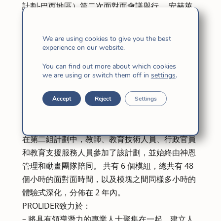
計劃-巴西地區）第二次面對面會議舉行。 安赫萊
斯·塞巴斯蒂安·菲（ÁngelesSebastiánFI）負責説
明反思 “聖坎迪達·瑪麗亞·德·耶穌在教堂中的魅力和
We are using cookies to give you the best
靈性”。 他介紹了聖坎迪達神恩的特徵和要素，始
experience on our website.
終採用非常最新的方法，從天主的生活和經歷出
You can find out more about which cookies
發，基於生活和使命的現實，今天平信徒與耶穌的
we are using or switch them off in
settings
.
女兒們融為一體。
此外，42位出席者還介紹了深化模組二 – 依納爵靈
Accept
Reject
Settings
性的綜合，這是喬納斯神父在2015年11月的第二屆
面對面會議上提出的主題。
在第二組計劃中，教師、教育技術人員、行政官員
和教育支援服務人員參加了該計劃，並始終由神恩
管理和動畫團隊陪同。 共有 6 個模組，總共有 48
個小時的面對面時間，以及模塊之間同樣多小時的
體驗式深化，分佈在 2 年內。
PROLIDER致力於：
– 將具有領導潛力的專業人士聚集在一起，建立人