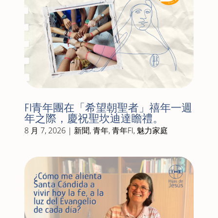
FI青年團在「希望朝聖者」禧年一週
年之際，慶祝聖坎迪達瞻禮。
8 月 7, 2026
|
新聞
,
青年
,
青年FI
,
魅力家庭