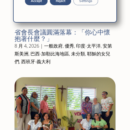
Accept
Reject
Settings
相關
省會長會議圓滿落幕：「你心中懷
抱著什麼？」
8 月 4, 2026
|
一般政府
,
優秀
,
印度-太平洋
,
安第
斯美洲
,
巴西-加勒比海地區
,
未分類
,
耶穌的女兒
們
,
西班牙-義大利