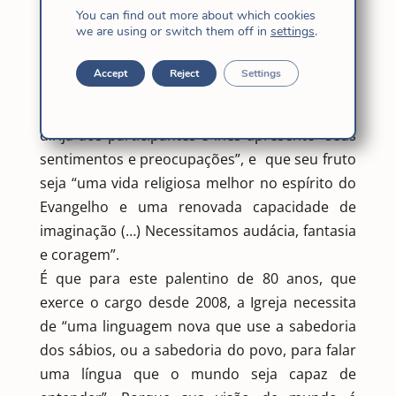
Francisco, também ele jesuíta e, portanto, bom
You can find out more about which cookies
we are using or switch them off in
settings
.
conhecedor da Companhia, adquire um
significado especial”.
Accept
Reject
Settings
Nicolás espera da Congregação Geral, além de
eleger um “bom Superior Geral”, que o Papa se
dirija aos participantes e lhes apresente “seus
sentimentos e preocupações”, e que seu fruto
seja “uma vida religiosa melhor no espírito do
Evangelho e uma renovada capacidade de
imaginação (…) Necessitamos audácia, fantasia
e coragem”.
É que para este palentino de 80 anos, que
exerce o cargo desde 2008, a Igreja necessita
de “uma linguagem nova que use a sabedoria
dos sábios, ou a sabedoria do povo, para falar
uma língua que o mundo seja capaz de