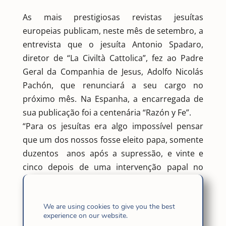
As mais prestigiosas revistas jesuítas
europeias publicam, neste mês de setembro, a
entrevista que o jesuíta Antonio Spadaro,
diretor de “La Civiltà Cattolica”, fez ao Padre
Geral da Companhia de Jesus, Adolfo Nicolás
Pachón, que renunciará a seu cargo no
próximo mês. Na Espanha, a encarregada de
sua publicação foi a centenária “Razón y Fe”.
“Para os jesuítas era algo impossível pensar
que um dos nossos fosse eleito papa, somente
duzentos anos após a supressão, e vinte e
cinco depois de uma intervenção papal no
governo da Companhia”, responde com
sinceridade o P. Geral. Para ele “Tendo
We are using cookies to give you the best
acontecido o improvável, a eleição de um
experience on our website.
Superior Geral no pontificado do Papa