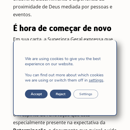
proximidade de Deus mediada por pessoas e
eventos.
É hora de começar de novo
Em sua carta, a Superiora Geral expressa que
tudo o que aconteceu nos últimos tempos
enche a congregação de esperança e a impele
We are using cookies to give you the best
a
“querer começar de novo”.
experience on our website.
“Quantas expressões da proximidade de
You can find out more about which cookies
we are using or switch them off in
settings
.
Deus, o Pai, mediadas por eventos e
pessoas. Tudo isso nos enche de esperança
Accept
Reject
Settings
e nos leva a ‘querer começar de novo’”.
Um espírito de renovação que está
especialmente presente na expectativa da