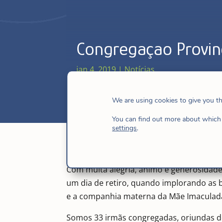
Congregaçao Provinc
jan 4, 2019
|
Notícias
We are using cookies to give you t
You can find out more about which 
settings
.
Com muita alegria, ânimo e generosida
um dia de retiro, quando implorando as b
e a companhia materna da Mãe Imaculada
Somos 33 irmãs congregadas, oriundas d