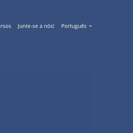
rsos
Junte-se a nós!
Português