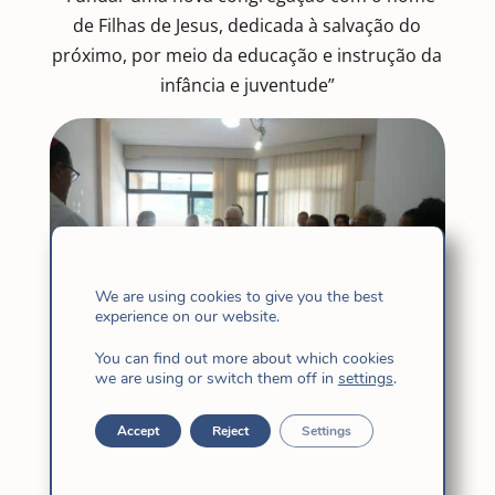
de Filhas de Jesus, dedicada à salvação do
próximo, por meio da educação e instrução da
infância e juventude”
We are using cookies to give you the best
experience on our website.
You can find out more about which cookies
we are using or switch them off in
settings
.
Accept
Reject
Settings
Nesse 2 de abril de 2016, nos encontramos,
como comunidade de Leopoldina/Rio, para