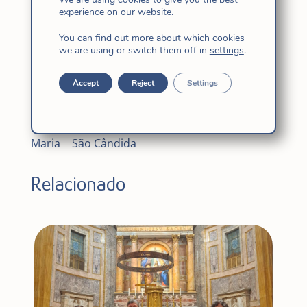
de Jesus. Celebramos a vida – a grandeza
experience on our website.
destas duas mulheres para o serviço da Igreja
You can find out more about which cookies
e do mundo. Nós, Filhas de Jesus de hoje,
we are using or switch them off in
settings
.
seguimos seus passos com alegria, gratidão e
Accept
Reject
Settings
humildade…
Suas Irmãs no Japão
Maria
|
São Cândida
Relacionado