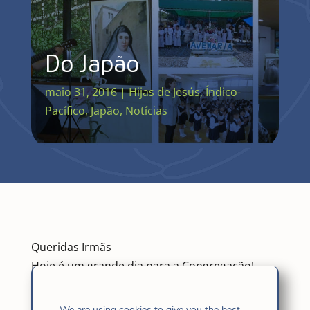
Do Japão
maio 31, 2016
|
Hijas de Jesús
,
Índico-
Pacífico
,
Japão
,
Notícias
Queridas Irmãs
Hoje é um grande dia para a Congregação!
Celebramos a Visitação e o 171º aniversário de
nossa Madre Fundadora, Santa Cândida Maria
We are using cookies to give you the best