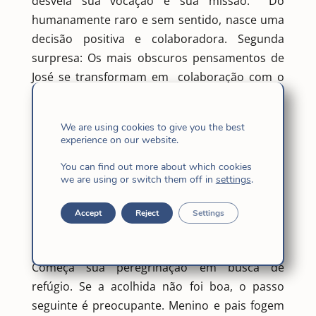
desvela sua vocação e sua missão. Do
humanamente raro e sem sentido, nasce uma
decisão positiva e colaboradora. Segunda
surpresa: Os mais obscuros pensamentos de
José se transformam em colaboração com o
Pai. “Hallelujah”
3. Sua primeira pousada: um estábulo.
We are using cookies to give you the best
Uns pais a caminho, em suma pobreza, não
experience on our website.
encontram pousada, e são alojados na
You can find out more about which cookies
exclusão de um abrigo de pastores. Terceira
we are using or switch them off in
settings
.
surpresa: O nascimento de Jesus em um
estábulo de animais, rodeado por indesejáveis
Accept
Reject
Settings
pastores. Tudo desconcertante. “Hallelujah”
4. Um menino exilado e refugiado.
Começa sua peregrinação em busca de
refúgio. Se a acolhida não foi boa, o passo
seguinte é preocupante. Menino e pais fogem