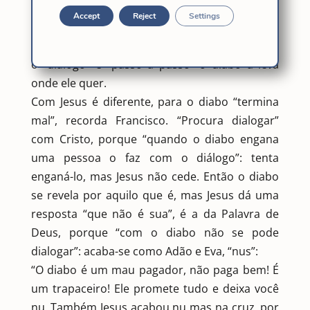
“mentiroso”. Sabe, portanto como enganar,
Accept
Reject
Settings
como “trapacear” as pessoas. Fá-lo com Eva: a
faz “se sentir bem”, diz o Papa, e assim começa
o “diálogo” e “passo a passo” o diabo a leva
onde ele quer.
Com Jesus é diferente, para o diabo “termina
mal”, recorda Francisco. “Procura dialogar”
com Cristo, porque “quando o diabo engana
uma pessoa o faz com o diálogo”: tenta
enganá-lo, mas Jesus não cede. Então o diabo
se revela por aquilo que é, mas Jesus dá uma
resposta “que não é sua”, é a da Palavra de
Deus, porque “com o diabo não se pode
dialogar”: acaba-se como Adão e Eva, “nus”:
“O diabo é um mau pagador, não paga bem! É
um trapaceiro! Ele promete tudo e deixa você
nu. Também Jesus acabou nu mas na cruz, por