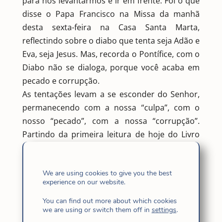
para nos levantarmos e ir em frente. Foi o que
disse o Papa Francisco na Missa da manhã
desta sexta-feira na Casa Santa Marta,
reflectindo sobre o diabo que tenta seja Adão e
Eva, seja Jesus. Mas, recorda o Pontífice, com o
Diabo não se dialoga, porque você acaba em
pecado e corrupção.
As tentações levam a se esconder do Senhor,
permanecendo com a nossa “culpa”, com o
nosso “pecado”, com a nossa “corrupção”.
Partindo da primeira leitura de hoje do Livro
do Génesis, o Papa Francisco se detém sobre a
tentação de Adão e Eva, e em seguida, sobre a
We are using cookies to give you the best
de Jesus no deserto. É o diabo – explica – que
experience on our website.
“se mostra sob a forma de uma serpente”: é
“atraente” e com a sua astúcia tenta “enganar”,
You can find out more about which cookies
we are using or switch them off in
settings
.
é “especialista” nisto, é o “pai da mentira”, é um