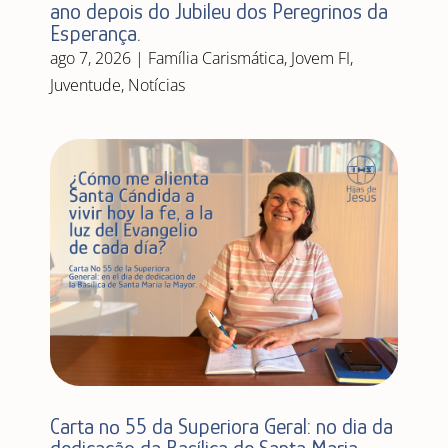
ano depois do Jubileu dos Peregrinos da
Esperança.
ago 7, 2026
|
Família Carismática
,
Jovem FI
,
Juventude
,
Notícias
Carta nº 55 da Superiora Geral: no dia da