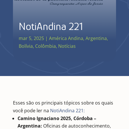
NotiAndina 221
mar 5, 2025
|
América Andina
,
Argentina
,
Bolívia
,
Colômbia
,
Notícias
Esses são os principais tópicos sobre os quais
você pode ler na
NotiAndina 221:
Camino Ignaciano 2025, Córdoba –
Argentina:
Oficinas de autoconhecimento,