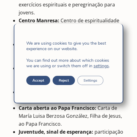
exercícios espirituais e peregrinação para
jovens.
Centro Manresa:
Centro de espiritualidade
para jovens e adultos onde as Filhas de Jesus
colaboram.
We are using cookies to give you the best
Bem-vindo à Bolívia:
Início do ano letivo na
experience on our website.
U.E. “Oscar Unzaga de la Vega” em Buen
Retiro, Bolívia.
You can find out more about which cookies
we are using or switch them off in
settings
.
Exercícios Espirituais na Colômbia:
Experiências de educadores que
Accept
Reject
Settings
participaram dos Exercícios Espirituais.
Inauguração do ano letivo:
Celebração na
U.E. San Clemente, Bolívia.
Carta aberta ao Papa Francisco:
Carta de
María Luisa Berzosa González, Filha de Jesus,
ao Papa Francisco.
Juventude, sinal de esperança:
participação