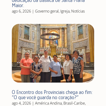
dedicação da Basílica de Santa Maria
Maior.
ago 6, 2026
|
Governo geral
,
Igreja
,
Notícias
O Encontro dos Provinciais chega ao fim:
“O que você guarda no coração?”
ago 4, 2026
|
América Andina
,
Brasil-Caribe
,