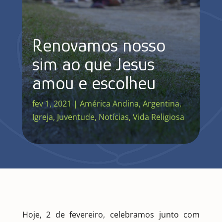
Renovamos nosso
sim ao que Jesus
amou e escolheu
fev 1, 2021
|
América Andina
,
Argentina
,
Igreja
,
Juventude
,
Notícias
,
Vida Religiosa
Hoje, 2 de fevereiro, celebramos junto com