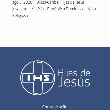
ago 3, 2026
|
Brasil-Caribe
,
Hijas de Jesús
,
Juventude
,
Notícias
,
República Dominicana
,
Vida
Religiosa
Comunicação