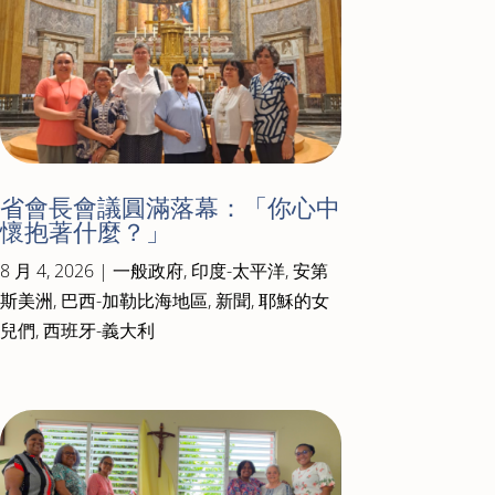
省會長會議圓滿落幕：「你心中
懷抱著什麼？」
8 月 4, 2026
|
一般政府
,
印度-太平洋
,
安第
斯美洲
,
巴西-加勒比海地區
,
新聞
,
耶穌的女
兒們
,
西班牙-義大利