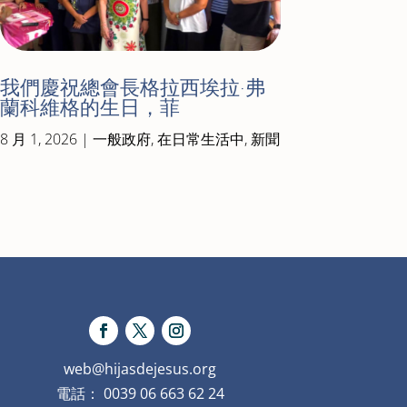
我們慶祝總會長格拉西埃拉·弗
蘭科維格的生日，菲
8 月 1, 2026
|
一般政府
,
在日常生活中
,
新聞
web@hijasdejesus.org
電話： 0039 06 663 62 24