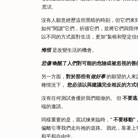
荒涼
。
沒有人願意經歷這些黑暗的時刻，但它們來
如何“閱讀”它們，祈禱它們，並將它們與陪
以不同的方式面對生活，更加“紮根和堅定信
悔恨
是改變生活的機會。
悲傷
喚醒了人們對可能的危險或被忽視的善
另一方面，
對於那些有
做好事
的願望的人來
種情況下，
您必須以與建議完全相反的方式
沒有任何測試會優於我們能做的。 但
不要逃
端的邀請。
同樣重要的是，當試煉來臨時，“
不要移動”
偏離引導我們走向祂的道路。 因此，靠著
和平和自由中。