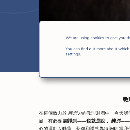
荒涼 – #9parael9F
We are using cookies to give you t
8 月 4, 2023
|
教堂
,
新聞
,
耶穌的女兒們
,
You can find out more about which 
settings
.
教
在這個致力於
辨別力
的教理迴圈中，今天我
涵，有必要
認識到——也就是說，
辨別
——
心的運動以動蕩、悲傷和誘惑為特徵時;當