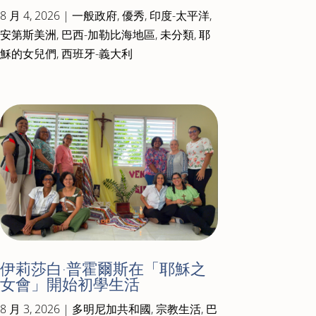
8 月 4, 2026
|
一般政府
,
優秀
,
印度-太平洋
,
安第斯美洲
,
巴西-加勒比海地區
,
未分類
,
耶
穌的女兒們
,
西班牙-義大利
伊莉莎白·普霍爾斯在「耶穌之
女會」開始初學生活
8 月 3, 2026
|
多明尼加共和國
,
宗教生活
,
巴