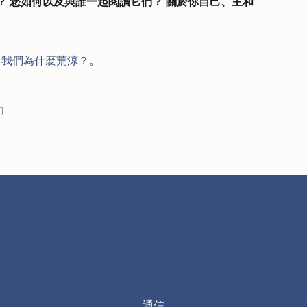
？ 您如何以及與誰一起閱讀它們？ 關於你自己、主和
和
我們為什麼荒涼？
。
力
通信