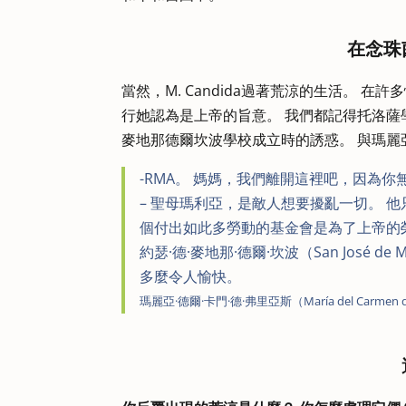
在念珠
當然，M. Candida過著荒涼的生活。 
行她認為是上帝的旨意。 我們都記得托洛
麥地那德爾坎波學校成立時的誘惑。 與瑪麗
-RMA。 媽媽，我們離開這裡吧，因為你
– 聖母瑪利亞，是敵人想要擾亂一切。 
個付出如此多勞動的基金會是為了上帝的
約瑟·德·麥地那·德爾·坎波（San José d
多麼令人愉快。
瑪麗亞·德爾·卡門·德·弗里亞斯（María del Carmen de