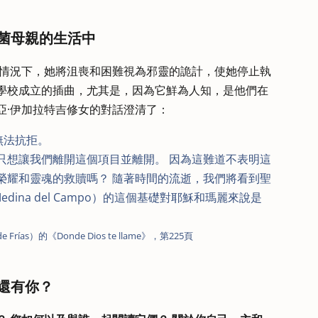
菌母親的生活中
在許多情況下，她將沮喪和困難視為邪靈的詭計，使她停止執
薩學校成立的插曲，尤其是，因為它鮮為人知，是他們在
亞·伊加拉特吉修女的對話澄清了：
無法抗拒。
他只想讓我們離開這個項目並離開。 因為這難道不表明這
榮耀和靈魂的救贖嗎？ 隨著時間的流逝，我們將看到聖
e Medina del Campo）的這個基礎對耶穌和瑪麗來說是
 Frías）的《Donde Dios te llame》，第225頁
還有你？