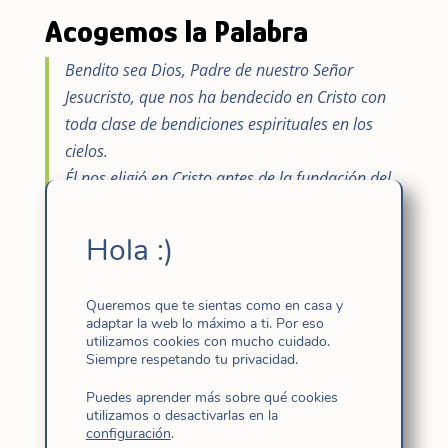
Acogemos la Palabra
Bendito sea Dios, Padre de nuestro Señor
Jesucristo, que nos ha bendecido en Cristo con
toda clase de bendiciones espirituales en los
cielos.
Él nos eligió en Cristo antes de la fundación del
mundo para que fuésemos santos e intachables
ante él por el amor.
Hola :)
Él nos ha destinado por medio de Jesucristo,
según el beneplácito de su voluntad, a ser sus
Queremos que te sientas como en casa y
hijos, para alabanza de la gloria de su gracia,
adaptar la web lo máximo a ti. Por eso
que tan generosamente nos ha concedido en el
utilizamos cookies con mucho cuidado.
Siempre respetando tu privacidad.
Amado.
En él hemos heredado también, los que ya
Puedes aprender más sobre qué cookies
utilizamos o desactivarlas en la
estábamos destinados por decisión del que lo
configuración
.
hace todo según su voluntad, para que seamos