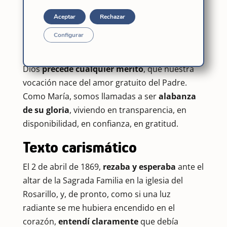
alabanza de su gloria quienes antes
Aceptar
Rechazar
esperábamos en el Mesías.
(Ef 1, 3-6.11-12)
Configurar
Esta Palabra nos recuerda que la elección de
Dios
precede cualquier mérito
, que nuestra
vocación nace del amor gratuito del Padre.
Como María, somos llamadas a ser
alabanza
de su gloria
, viviendo en transparencia, en
disponibilidad, en confianza, en gratitud.
Texto carismático
El 2 de abril de 1869,
rezaba y esperaba
ante el
altar de la Sagrada Familia en la iglesia del
Rosarillo, y, de pronto, como si una luz
radiante se me hubiera encendido en el
corazón,
entendí claramente
que debía