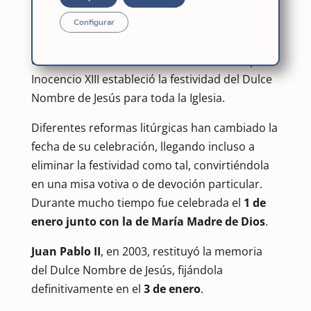
A lo largo del
siglo XVII
la devoción se extendió
y se popularizó gracias a la predicación de San
Configurar
Bernardino de Siena y otros predicadores
dominicos. Pero fue en
1721
cuando el Papa
Inocencio XIII estableció la festividad del Dulce
Nombre de Jesús para toda la Iglesia.
Diferentes reformas litúrgicas han cambiado la
fecha de su celebración, llegando incluso a
eliminar la festividad como tal, convirtiéndola
en una misa votiva o de devoción particular.
Durante mucho tiempo fue celebrada el
1 de
enero junto con la de María Madre de Dios
.
Juan Pablo II
, en 2003, restituyó la memoria
del Dulce Nombre de Jesús, fijándola
definitivamente en el
3 de enero
.