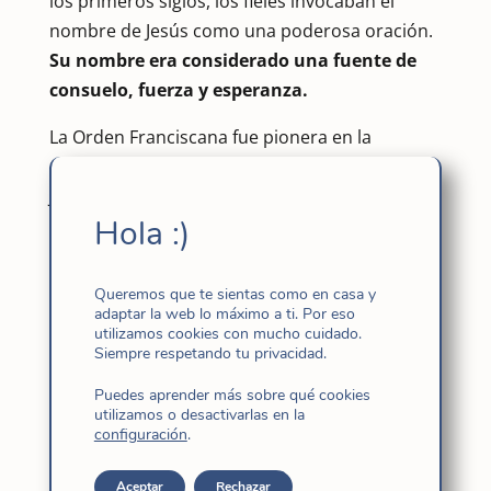
los primeros siglos, los fieles invocaban el
nombre de Jesús como una poderosa oración.
Su nombre era considerado una fuente de
consuelo, fuerza y esperanza.
La Orden Franciscana fue pionera en la
celebración litúrgica del Dulce Nombre de
Jesús. En
1530
, el Papa Clemente VII concedió a
Hola :)
esta orden el privilegio de celebrar un oficio
propio dedicado a esta festividad.
Queremos que te sientas como en casa y
Aunque el Concilio de Trento (
1545-1568
) no
adaptar la web lo máximo a ti. Por eso
fijó esta festividad, sí podemos decir que
utilizamos cookies con mucho cuidado.
Siempre respetando tu privacidad.
proporcionó el marco doctrinal y espiritual en
el que la devoción al Dulce Nombre de Jesús
Puedes aprender más sobre qué cookies
utilizamos o desactivarlas en la
pudo florecer y convertirse en una práctica
configuración
.
arraigada en la Iglesia Católica.
Aceptar
Rechazar