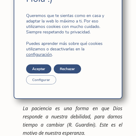
compartidos con todo hombre y mujer que
intentan vivir su vida en, con y por Cristo,
Queremos que te sientas como en casa y
desde su palabra y su Evangelio como opción
adaptar la web lo máximo a ti. Por eso
fundamental de vida.
utilizamos cookies con mucho cuidado.
Siempre respetando tu privacidad.
Traemos un resumen de las palabras de
Puedes aprender más sobre qué cookies
Francisco y te invitamos a que te preguntes
utilizamos o desactivarlas en la
qué novedad traen a tu vida. Desde la
configuración
.
contemplación del anciano Simeón y la
Aceptar
Rechazar
profetisa Ana (Lc. 2, 22-38), resalta la
paciencia
(«recibida de la oración y de la vida
Configurar
de su pueblo») que nos ayuda a mantener la
esperanza
.
La paciencia es una forma en que Dios
responde a nuestra debilidad, para darnos
tiempo a cambiar (R. Guardini). Este es el
motivo de nuestra esperanza.