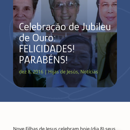
Celebração de Jubileu
de Ouro:
FELICIDADES!
PARABÉNS!
dez 8, 2016
|
Hijas de Jesús
,
Notícias
Nove Filhas de Jesus celebram hoje (dia 8) seus