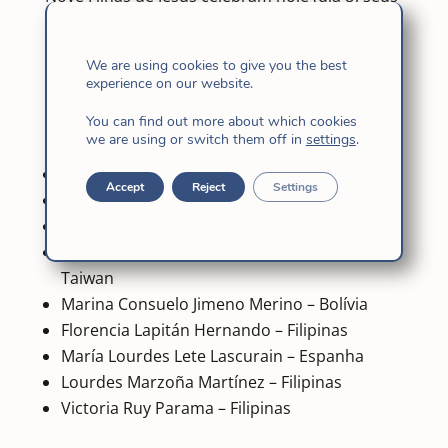
50 anos de consagração ao Senhor em nossa
Congregação. Cinco irmãs são de Filipinas,
We are using cookies to give you the best
duas de Espanha, uma de Bolívia e uma de
experience on our website.
Taiwan. Todas nos unimos em agradecimento
You can find out more about which cookies
por suas vidas
we are using or switch them off in
settings
.
Teodora Antonio David – Filipinas
Accept
Reject
Settings
María Luisa Berzosa González – Espanha
Lina Cornelio Villa – Filipinas
María Victoria Eceizabarrena Segurola –
Taiwan
Marina Consuelo Jimeno Merino – Bolívia
Florencia Lapitán Hernando – Filipinas
María Lourdes Lete Lascurain – Espanha
Lourdes Marzoña Martínez – Filipinas
Victoria Ruy Parama – Filipinas