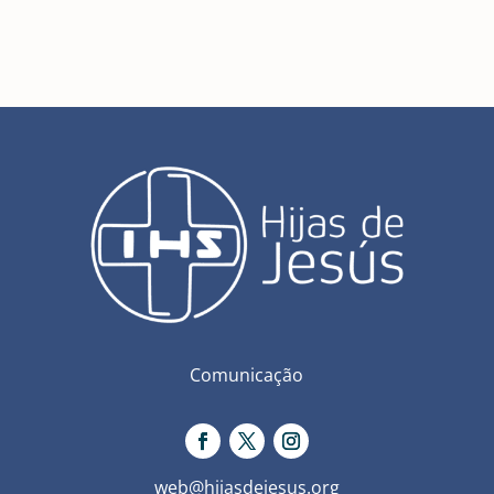
Comunicação
web@hijasdejesus.org