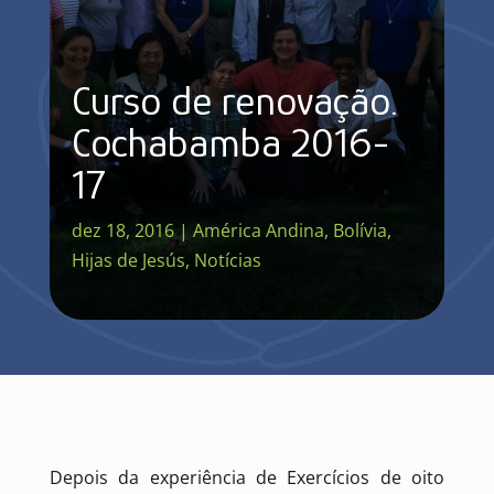
Curso de renovação.
Cochabamba 2016-
17
dez 18, 2016
|
América Andina
,
Bolívia
,
Hijas de Jesús
,
Notícias
Depois da experiência de Exercícios de oito