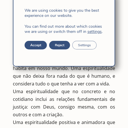
consequências de um modelo econômico
We are using cookies to give you the best
capitalista-neoliberal que só se importa em
experience on our website.
absorver poder e dinheiro. Características de
You can find out more about which cookies
um animador de JPIC
we are using or switch them off in
settings
.
Uma espiritualidade que promova uma
consciência sobre o Deus de Jesus: um Deus
Accept
Reject
Settings
Criador, comprometido com a história e a vida,
que “armou sua tenda no meio de nós” e
habita em nosso mundo. Uma espiritualidade
que não deixa fora nada do que é humano, e
considera tudo o que tenha a ver com a vida.
Uma espiritualidade que no concreto e no
cotidiano inclui as relações fundamentais de
justiça: com Deus, consigo mesma, com os
outros e com a criação.
Uma espiritualidade positiva e animadora que