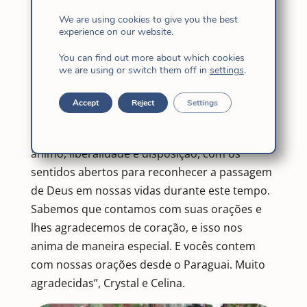
1º ano Mª Crystal Bermejo, de Filipinas, e Celina
We are using cookies to give you the best
García Casañas, do Uruguai, farão os Exercícios
experience on our website.
de mês, a primeira das três experiências do
You can find out more about which cookies
Noviciado como indicam nossas Constituições.
we are using or switch them off in
settings
.
Elas os farão no Paraguai de 25 de julho a 28
de agosto, e as acompanhará sua mestra Sônia
Accept
Reject
Settings
María Soares fi.
“Agora nos toca sentir e saborear, ir com
ânimo, liberalidade e disposição, com os
sentidos abertos para reconhecer a passagem
de Deus em nossas vidas durante este tempo.
Sabemos que contamos com suas orações e
lhes agradecemos de coração, e isso nos
anima de maneira especial. E vocês contem
com nossas orações desde o Paraguai. Muito
agradecidas”, Crystal e Celina.