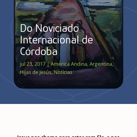
Do Noviciado
Internacional de
Córdoba
jul 23, 2017
|
América Andina
,
Argentina
,
Hijas de Jesús
,
Notícias