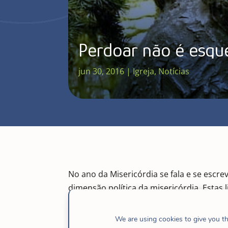
Perdoar não é esqu
jun 30, 2016
|
Igreja
,
Notícias
No ano da Misericórdia se fala e se escre
dimensão política da misericórdia. Estas
sobre o perdão, querem ser parte dessa 
We are using cookies to give you t
1. Perdoar não é esquecer