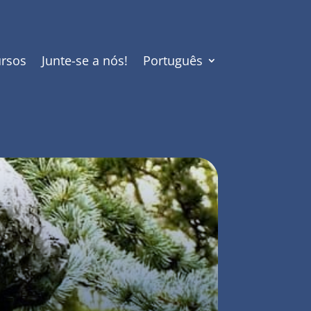
rsos
Junte-se a nós!
Português