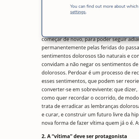
Perdoar não é esquecer, pelo menos não
You can find out more about which 
settings
.
Talvez às vezes a pessoa ofendida ou agr
esquecer como um mal menor. Propriamen
do acontecido. Poder rememorá-lo sem os
começar de novo, para poder seguir adi
permanentemente pelas feridas do passa
sentimentos dolorosos tão naturais e c
convidam a não negar os sentimentos de 
dolorosos. Perdoar é um processo de re
esses sentimentos, que podem ser reorie
converter-se em sobrevivente: que dizer, 
como quer recordar o ocorrido, de modo 
trata de erradicar as lembranças doloro
e curar, e construir um futuro livre da 
nova forma de fazer vítima quem já o é.
2. A “vítima” deve ser protagonista