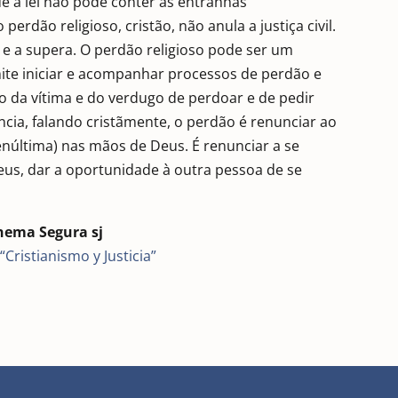
ue a lei não pode conter as entranhas
erdão religioso, cristão, não anula a justiça civil.
 e a supera. O perdão religioso pode ser um
ite iniciar e acompanhar processos de perdão e
io da vítima e do verdugo de perdoar e de pedir
cia, falando cristãmente, o perdão é renunciar ao
 penúltima) nas mãos de Deus. É renunciar a se
Deus, dar a oportunidade à outra pessoa de se
hema Segura sj
Cristianismo y Justicia”