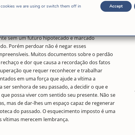
 necessariamente, não como imposição externa.
cookies we are using or switch them off in
Accept
edida, por seu momento e situação vital, escolhe
te, perdoar seria recuperar e sarar a memória
 sentimentos de raiva, ódio, rancor… para poder
ante sem um futuro hipotecado e marcado
do. Porém perdoar não é negar esses
ompreensíveis. Muitos documentos sobre o perdão
rechaço e dor que causa a recordação dos fatos
cuperação que requer reconhecer e trabalhar
ntados em uma força que ajude a vítima a
a ser senhora de seu passado, a decidir o que e
que possa viver com sentido seu presente. Não se
sas, mas de dar-lhes um espaço capaz de regenerar
hipoteca do passado. O esquecimento imposto é uma
 As vítimas merecem lembrança.