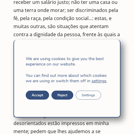
receber um salário justo; não ter uma casa ou
uma terra onde morar; ser discriminados pela
fé, pela raça, pela condição social…: estas, e
muitas outras, são situações que atentam
contra a dignidade da pessoa, frente às quais a
ação misericordiosa dos cristãos responde,
antes de tudo, com a vigilância e a
solidariedade”.
We are using cookies to give you the best
experience on our website.
2. Aprendamos também a ser irmãos e
companheiros, que ajudem a restituir a
You can find out more about which cookies
we are using or switch them off in
settings
.
dignidade das pessoas, em especial das
crianças. Como coloca o Papa: “Pensemos
Accept
Reject
Settings
somente nos meninos e meninas que sofrem
violências de todo tipo, violências que lhes
roubam a alegria da vida. Seus rostos tristes e
desorientados estão impressos em minha
mente; pedem que lhes ajudemos a se