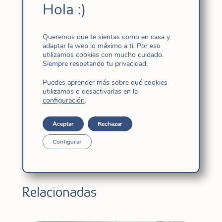
Hola :)
“El 24 de septiembre de 1903, día memorable
para las Hijas de Jesús, pues hicieron la
profesión perpetua por primera vez cuarenta y
Queremos que te sientas como en casa y
dos religiosas en compañía de la Madre
adaptar la web lo máximo a ti. Por eso
utilizamos cookies con mucho cuidado.
Cándida…”
Siempre respetando tu privacidad.
Nuestra Congregación te invita a rezar juntas
Puedes aprender más sobre qué cookies
utilizamos o desactivarlas en la
este día pasando por el corazón a las primeras
configuración
.
Hijas de Jesús, nuestro carisma y las llamadas
que hoy recibimos en cualquier parte del
Aceptar
Rechazar
mundo.
Pincha aquí
Configurar
Santa Cándida
Relacionadas