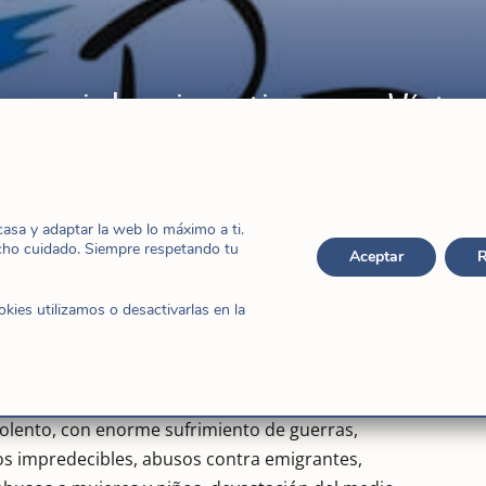
no violencia activa, por Víctor
sa y adaptar la web lo máximo a ti.
cho cuidado. Siempre respetando tu
Aceptar
R
ies utilizamos o desactivarlas en la
rtante y novedoso Mensaje de Francisco para la
 de 2017.
olento, con enorme sufrimiento de guerras,
os impredecibles, abusos contra emigrantes,