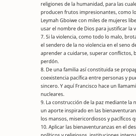
religiones de la humanidad, para las cuale
producen frutos impresionantes, como lo
Leymah Gboiwe con miles de mujeres liber
usar el nombre de Dios para justificar la v
7. Si la violencia, como todo lo malo, br
el sendero de la no violencia en el seno d
aprender a cuidarse, superar conflictos, bu
perdón.
8. De una familia así constituida se propag
coexistencia pacífica entre personas y pu
sincero. Y aquí Francisco hace un llamam
nucleares.
9. La construcción de la paz mediante la no
un aporte inspirado en las bienaventura
los mansos, misericordiosos y pacíficos q
10. Aplicar las bienaventuranzas en el d
políticos y religiosos, instituciones int