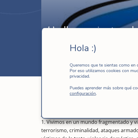
Un llamamiento a la 
Ene 2, 2017
|
Justicia Social
,
Noticias
Hola :)
Queremos que te sientas como en ca
Por eso utilizamos cookies con mu
privacidad.
Puedes aprender más sobre qué cook
configuración
.
Resumimos en forma de decálogo el impo
Jornada mundial de la paz del 1º de enero
1. Vivimos en un mundo fragmentado y vi
terrorismo, criminalidad, ataques armad