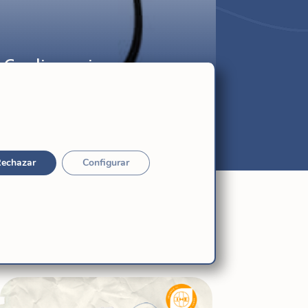
 Codina sj
echazar
Configurar
Relacionadas