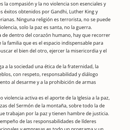
s la compasión y la no violencia son esenciales y
s éxitos obtenidos por Gandhi, Luther King y
ianas. Ninguna religión es terrorista, no se puede
iolencia, solo la paz es santa, no la guerra.
ota de dentro del corazón humano, hay que recorrer
e la familia que es el espacio indispensable para
scar el bien del otro, ejercer la misericordia y el
a a la sociedad una ética de la fraternidad, la
eblos, con respeto, responsabilidad y diálogo
iento al desarme y a la prohibición de armas
 violencia activa es el aporte de la Iglesia a la paz,
nzas del Sermón de la montaña, sobre todo la de
ue trabajan por la paz y tienen hambre de justicia.
esempeño de las responsabilidades de líderes
ernacionales y empresas es todo un programa y un