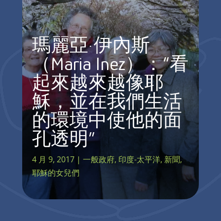
瑪麗亞·伊內斯
（Maria Inez）：“看
起來越來越像耶
穌，並在我們生活
的環境中使他的面
孔透明”
4 月 9, 2017
|
一般政府
,
印度-太平洋
,
新聞
,
耶穌的女兒們