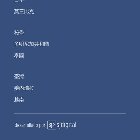
莫三比克
秘魯
多明尼加共和國
泰國
臺灣
委內瑞拉
越南