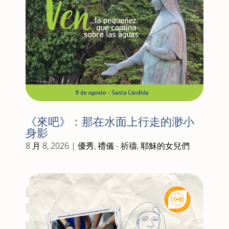
《來吧》：那在水面上行走的渺小
身影
8 月 8, 2026
|
優秀
,
禮儀 - 祈禱
,
耶穌的女兒們