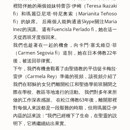
裡陪伴她的兩個姐妹特蕾莎·伊崎（Teresa Ikazaki
fi）和瑪麗亞尼塔·特尼奧索（Marianita Teñoso
fi）的缺席。 后兩個人能夠通過Skype關注Maria
Inez的演講。 還有Fuencisla Perlado fi，她在這一
天從西班牙度假回來。
我們也趁著在一起的機會，向卡門·塞戈維亞·菲
（Carmen Segovia fi）道別，她在日本傳教22年
後，被送回菲律賓。
下午，我們有機會觀看了由聖德教的平信徒卡梅拉·
雷伊（Carmela Rey）準備的視頻，該視頻介紹了
我們在耶穌的女兒們離開松江和聖德學前班關閉之
際在學校、教區等地進行的活動。 我們對多年來所
做的工作深表感謝。 在松江傳教63年後，離開那裡
對每個人來說都是一段艱難的時期，但用瑪麗亞·伊
內茲的話來說：“我們已經種下了生命，在聖靈的説
明下，它將繼續結出果實。