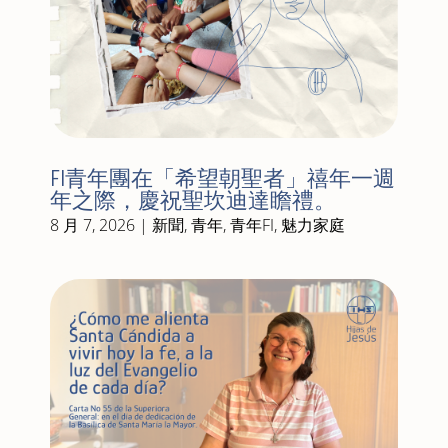
FI青年團在「希望朝聖者」禧年一週
年之際，慶祝聖坎迪達瞻禮。
8 月 7, 2026
|
新聞
,
青年
,
青年FI
,
魅力家庭