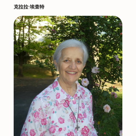
克拉拉·埃查特