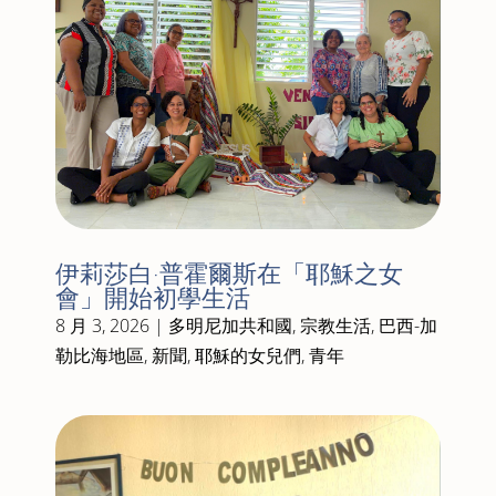
伊莉莎白·普霍爾斯在「耶穌之女
會」開始初學生活
8 月 3, 2026
|
多明尼加共和國
,
宗教生活
,
巴西-加
勒比海地區
,
新聞
,
耶穌的女兒們
,
青年