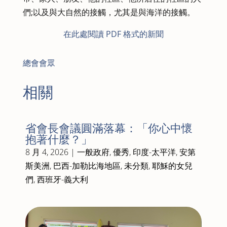
們;以及與大自然的接觸，尤其是與海洋的接觸。
在此處閱讀 PDF 格式的新聞
總會會眾
相關
省會長會議圓滿落幕：「你心中懷
抱著什麼？」
8 月 4, 2026
|
一般政府
,
優秀
,
印度-太平洋
,
安第
斯美洲
,
巴西-加勒比海地區
,
未分類
,
耶穌的女兒
們
,
西班牙-義大利