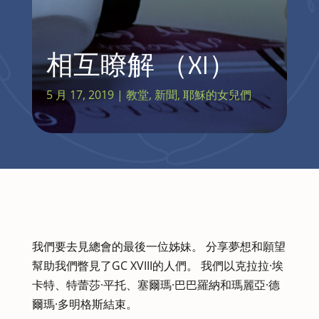
相互瞭解 （XI）
5 月 17, 2019
|
教堂
,
新聞
,
耶穌的女兒們
我們要去見總會的最後一位姊妹。 分享夢想和願望
幫助我們瞥見了GC XVIII的人們。 我們以克拉拉·埃
卡特、特蕾莎·平托、塞爾瑪·巴巴羅納和瑪麗亞·德
爾瑪·多明格斯結束。