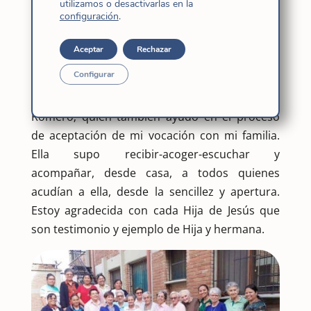
Miro la historia y hago memoria agradecida
utilizamos o desactivarlas en la
configuración
.
por las primeras seis Hijas de Jesús que
vinieron y se entregaron en estas tierras
Aceptar
Rechazar
bolivianas. Tuve la gracia y oportunidad de
Configurar
conocer a una de ellas, una mujer de
verdadero testimonio de Hija de Jesús, Liberia
Romero; quién también ayudó en el proceso
de aceptación de mi vocación con mi familia.
Ella supo recibir-acoger-escuchar y
acompañar, desde casa, a todos quienes
acudían a ella, desde la sencillez y apertura.
Estoy agradecida con cada Hija de Jesús que
son testimonio y ejemplo de Hija y hermana.