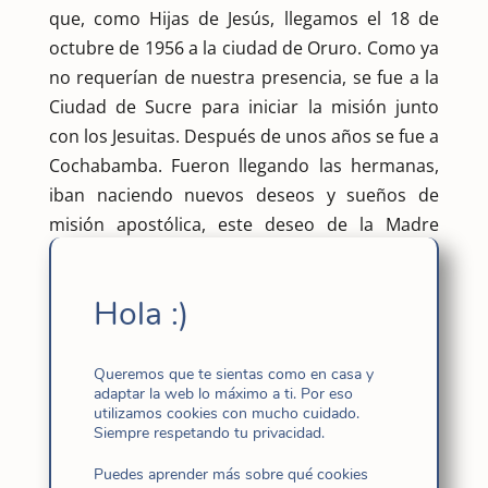
que, como Hijas de Jesús, llegamos el 18 de
octubre de 1956 a la ciudad de Oruro. Como ya
no requerían de nuestra presencia, se fue a la
Ciudad de Sucre para iniciar la misión junto
con los Jesuitas. Después de unos años se fue a
Cochabamba. Fueron llegando las hermanas,
iban naciendo nuevos deseos y sueños de
misión apostólica, este deseo de la Madre
Cándida de atender a los más necesitados.
Después de 8 años en Bolivia, brota la semilla
Hola :)
sembrada en Sucre, dando un pequeño fruto
con la entrada de la primera boliviana.
Queremos que te sientas como en casa y
Después de otros años, brotan tres frutos
adaptar la web lo máximo a ti. Por eso
utilizamos cookies con mucho cuidado.
más, luego uno, y así Dios va bendiciendo a la
Siempre respetando tu privacidad.
Congregación a lo largo de estos años.
Puedes aprender más sobre qué cookies