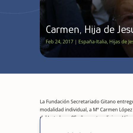
Carmen, Hija de Jesú
Feb 24, 2017
|
España-Italia
,
Hijas de J
La Fundación Secretariado Gitano entregó
modalidad individual, a Mª Carmen López A
del Jerte hace 85 años, esta religiosa Hi
un ministerio dedicado a la promoción de