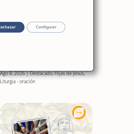
echazar
Configurar
«Ven»: la pequeñez que camina
sobre las aguas
Ago 8, 2026
|
Destacado
,
Hijas de Jesús
,
Liturgia - oración