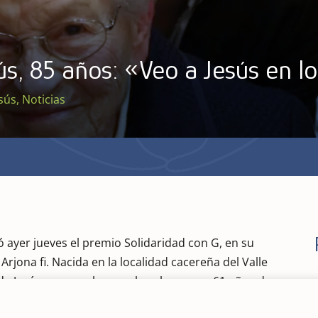
s, 85 años: «Veo a Jesús en lo
esús
,
Noticias
 ayer jueves el premio Solidaridad con G, en su
rjona fi. Nacida en la localidad cacereña del Valle
ja de Jesús carga, sobre sus hombros, con 61 años de
 las personas de la comunidad gitana. Hoy,