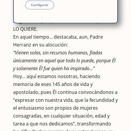
Madre Inmaculada, estrella de nuestros
Configurar
caminos, a pesar y desde nuestras fuerzas e
fragilidades, porque así entendemos que DIOS
LO QUIERE.
En aquel tiempo… destacaba, aun, Padre
Herranz en su alocución:
“Vienen solas, sin recursos humanos, fiadas
únicamente en aquel que todo lo puede, porque Él
y solamente Él fue quien ha inspirado…”
Hoy… aquí estamos nosotras, haciendo
memoria de eses 145 años de vida y
apostolado, pues Él continua convocándonos a
“expresar con nuestra vida, que la fecundidad y
el entusiasmo son propios de mujeres
consagradas, en cualquier situación, edad y
tarea a que nos dedicamos”, transformando