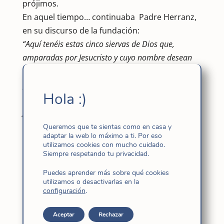
prójimos.
En aquel tiempo… continuaba Padre Herranz,
en su discurso de la fundación:
“Aquí tenéis estas cinco siervas de Dios que,
amparadas por Jesucristo y cuyo nombre desean
llevar, pues se llamaran Hijas de Jesús, y bajo la
protección del mismo y de María Inmaculada,
Hola :)
vienen a cultivar los jardines de la niñez y de la
juventud femenina, por medio de la piedad y de las
letras.”
Queremos que te sientas como en casa y
adaptar la web lo máximo a ti. Por eso
Hoy… actualizando en el tiempo y en la historia
utilizamos cookies con mucho cuidado.
esa hazaña del Espíritu, aquí estamos
Siempre respetando tu privacidad.
nosotras, celebrando en familia, uniéndonos,
Puedes aprender más sobre qué cookies
no solo a las cinco primeras, pero a todas las
utilizamos o desactivarlas en la
configuración
.
Hijas de Jesús del mundo entero, en los más
distintos contextos de vida y misión,
Aceptar
Rechazar
confortadas por la protección y guía de la