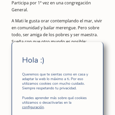
Participa por 1ª vez en una congregación
General.
A Mati le gusta orar contemplando el mar, vivir
en comunidad y bailar merengue. Pero sobre
todo, ser amiga de los pobres y ser maestra.
Sueña con que otro mundo es posible:
reconciliado consigo mismo, con los demás y
con el Padre. Se define como una enamorada
Hola :)
de Venezuela y afirma que en ella se encuentra
cada día, en todos sus rostros, con Jesús de
Queremos que te sientas como en casa y
Nazaret, que la ama por pura gratuidad.
adaptar la web lo máximo a ti. Por eso
utilizamos cookies con mucho cuidado.
Siempre respetando tu privacidad.
Puedes aprender más sobre qué cookies
utilizamos o desactivarlas en la
configuración
.