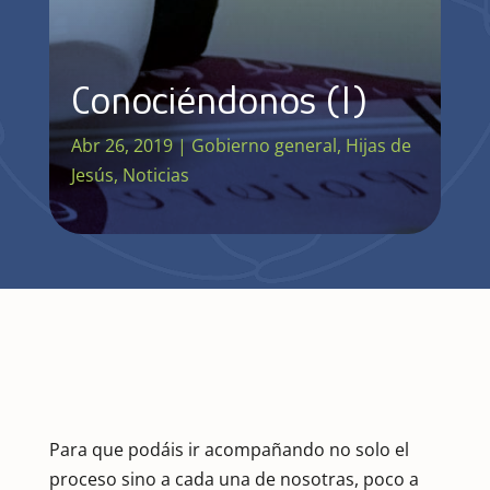
Conociéndonos (I)
Abr 26, 2019
|
Gobierno general
,
Hijas de
Jesús
,
Noticias
Para que podáis ir acompañando no solo el
proceso sino a cada una de nosotras, poco a