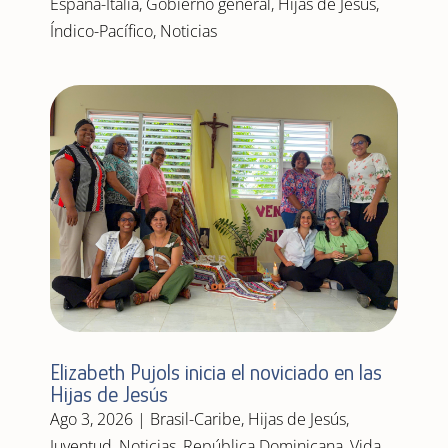
España-Italia
,
Gobierno general
,
Hijas de Jesús
,
Índico-Pacífico
,
Noticias
Elizabeth Pujols inicia el noviciado en las
Hijas de Jesús
Ago 3, 2026
|
Brasil-Caribe
,
Hijas de Jesús
,
Juventud
,
Noticias
,
República Dominicana
,
Vida