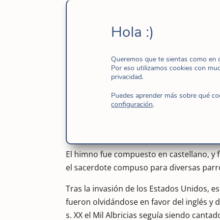
Gloria sea dada a Dios y a nuestra Pur
Hola :)
Preguntándome por el origen del himno Mi
Guam información sobre la cuestión. Guam
Queremos que te sientas como en ca
Por eso utilizamos cookies con mu
hasta 1898. Entre sus hijos ilustres dest
privacidad.
el primer oriundo de Guam ordenado sac
Puedes aprender más sobre qué cook
configuración
.
En algún momento comprendido entre 185
“Mil Albricias” para ensalzar la gloria de
Concepción había sido proclamado por el 
El himno fue compuesto en castellano, y 
el sacerdote compuso para diversas parroq
Tras la invasión de los Estados Unidos, 
fueron olvidándose en favor del inglés y
s. XX el Mil Albricias seguía siendo cant