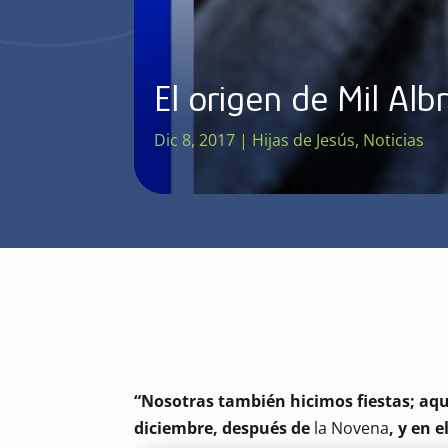
El origen de Mil Albr
Dic 8, 2017
|
Hijas de Jesús
,
Noticias
“Nosotras también hicimos fiestas; aquí
diciembre, después de
la Novena
, y en 