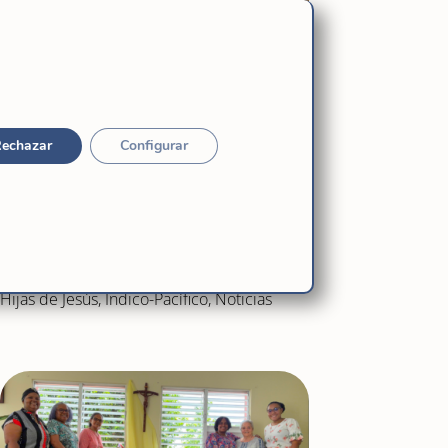
echazar
Configurar
Finaliza el Encuentro de Provinciales:
«¿Qué llevas en el corazón?»
Ago 4, 2026
|
América Andina
,
Brasil-
Caribe
,
España-Italia
,
Gobierno general
,
Hijas de Jesús
,
Índico-Pacífico
,
Noticias