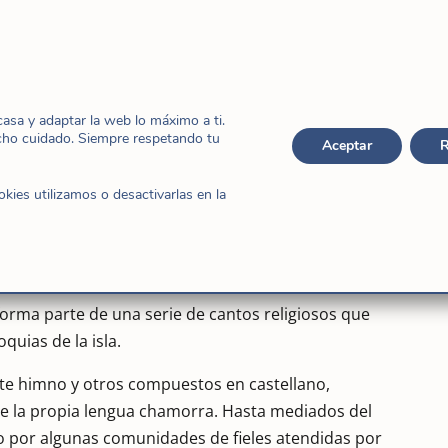
ísima Madre”. (M. Cándida)
l Albricias descubrí en algunas webs de la isla de
 es una isla del Pacífico que fue colonia española
sa y adaptar la web lo máximo a ti.
cho cuidado. Siempre respetando tu
aca el P. José Bernardo Palomo Torres (1836-1919),
Aceptar
R
erdote en 1859.
ies utilizamos o desactivarlas en la
9 y 1871 el P. José Bernardo compuso el himno
 la Virgen María cuyo dogma de la Inmaculada
Beato Pío IX en 1854.
forma parte de una serie de cantos religiosos que
uias de la isla.
este himno y otros compuestos en castellano,
 de la propia lengua chamorra. Hasta mediados del
ado por algunas comunidades de fieles atendidas por