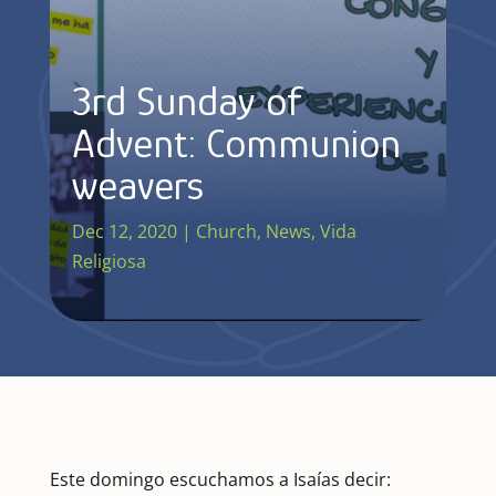
3rd Sunday of
Advent: Communion
weavers
Dec 12, 2020
|
Church
,
News
,
Vida
Religiosa
Este domingo escuchamos a Isaías decir: