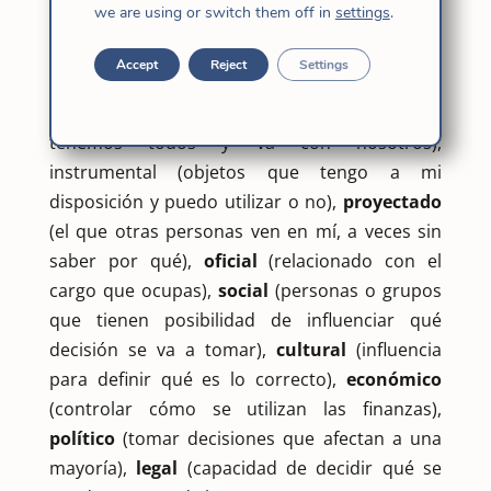
ocupo. El origen está en la posición o cargo.
we are using or switch them off in
settings
.
Sigue un orden jerárquico. Reside en la
designación. Está legitimada.
Accept
Reject
Settings
Hay muchos
tipos de poder
:
personal
(lo
tenemos todos y va con nosotros),
instrumental (objetos que tengo a mi
disposición y puedo utilizar o no),
proyectado
(el que otras personas ven en mí, a veces sin
saber por qué),
oficial
(relacionado con el
cargo que ocupas),
social
(personas o grupos
que tienen posibilidad de influenciar qué
decisión se va a tomar),
cultural
(influencia
para definir qué es lo correcto),
económico
(controlar cómo se utilizan las finanzas),
político
(tomar decisiones que afectan a una
mayoría),
legal
(capacidad de decidir qué se