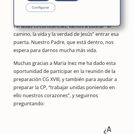
Configurar
Y es muy importante que estemos unidas las
hermanas separada en diversos lugares y en
variadas circunstancias, vamos a buscar “el
camino, la vida y la verdad de Jesús” entrar esa
puerta. Nuestro Padre, que está dentro, nos
espera para darnos mucha más vida.
Muchas gracias a Maria Inez me ha dado esta
oportunidad de participar en la reunión de la
preparación CG XVIII, y también para ayudar a
preparar la CP, “trabajar unidas poniendo en
ello nuestros corazones”, y seguirnos
preguntando:
¿A