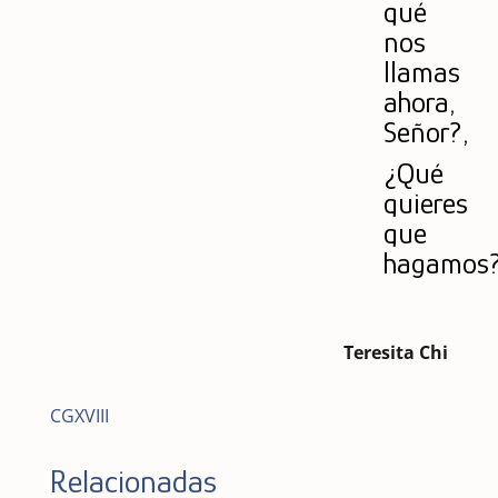
qué
nos
llamas
ahora,
Señor?,
¿Qué
quieres
que
hagamos
Teresita Chi
CGXVIII
Relacionadas