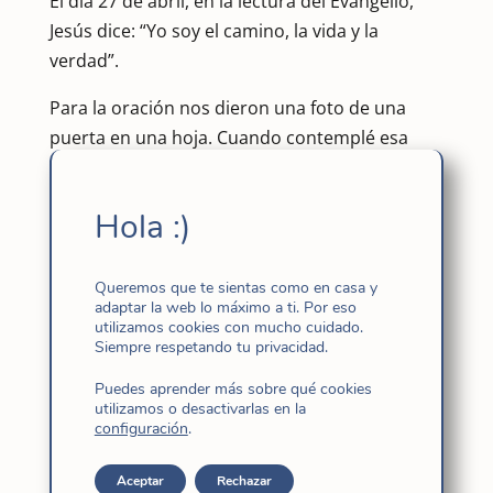
El día 27 de abril, en la lectura del Evangelio,
Jesús dice: “Yo soy el camino, la vida y la
verdad”.
Para la oración nos dieron una foto de una
puerta en una hoja. Cuando contemplé esa
foto, no quería entrar en esa puerta, porque
allí dentro hay seguridad, comodidad… me
Hola :)
gusta más el camino, sentirme más libre, más
ancha, más… lo que quiero… pero a veces
tengo que entrar en esa puerta para
Queremos que te sientas como en casa y
adaptar la web lo máximo a ti. Por eso
descansar, rezar, comunicar, encontrar…
utilizamos cookies con mucho cuidado.
Siempre respetando tu privacidad.
Al asistir a esta reunión de preparación de CG
Puedes aprender más sobre qué cookies
XVIII, siento que estos seis años han sido un
utilizamos o desactivarlas en la
camino, ahora necesitamos tener un tiempo
configuración
.
especial, espacio del corazón para ver,
escuchar, retomar, renovar… más profundo.
Aceptar
Rechazar