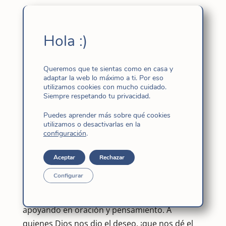
Este feliz día, junto a una compañía de
hermanas,
cuatro jóvenes celebramos
Hola :)
nuestra entrada al postulantado en la
congregación religiosa de las Hijas de Jesús
.
Queremos que te sientas como en casa y
¡Les comparto la gran alegría que supone este
adaptar la web lo máximo a ti. Por eso
paso para mí, para cada una de nosotras! Una
utilizamos cookies con mucho cuidado.
Siempre respetando tu privacidad.
llamada que inquieta, un camino que
apasiona… Hoy por hoy, a continuar, con todo,
Puedes aprender más sobre qué cookies
utilizamos o desactivarlas en la
por donde Dios llama.
configuración
.
En la familia, la uni, la parroquia, tantos lugares
Aceptar
Rechazar
y espacios– gracias a todos los que han sido
parte de mi camino.
Configurar
Abrazos muy cercanos desde acá. Sigan
apoyando en oración y pensamiento. A
quienes Dios nos dio el deseo, ¡que nos dé el