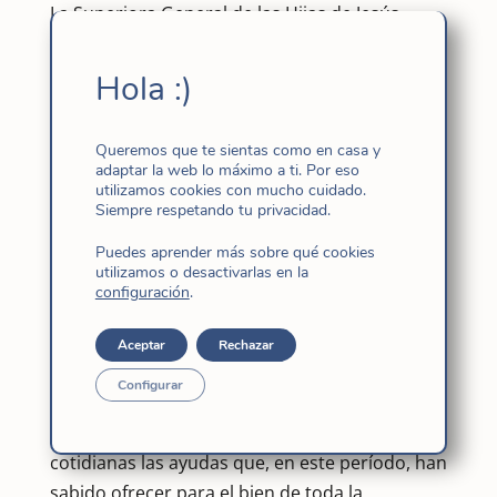
La Superiora General de las Hijas de Jesús
acaba de nombrar el nuevo Gobierno
provincial de Índico-Pacífico:
Hola :)
– Thelma Barbarona Almedilla – Superiora
provincial
Queremos que te sientas como en casa y
– Emelinda Falsis Correa – Primera Consejera
adaptar la web lo máximo a ti. Por eso
utilizamos cookies con mucho cuidado.
– María Isabel Romero Escribano – Segunda
Siempre respetando tu privacidad.
Consejera
– María Leoly Maquiling Quitorio – Tercera
Puedes aprender más sobre qué cookies
utilizamos o desactivarlas en la
Consejera
configuración
.
– Joji Silorio Zubiri – Cuarta Consejera
En su carta circular 85 agradece a Catherine
Aceptar
Rechazar
Cheong, Nilda Paloma y Flor Florece su servicio
Configurar
como Consejeras en el trienio anterior,
pidiendo al Padre que encuentren en sus vidas
cotidianas las ayudas que, en este período, han
sabido ofrecer para el bien de toda la